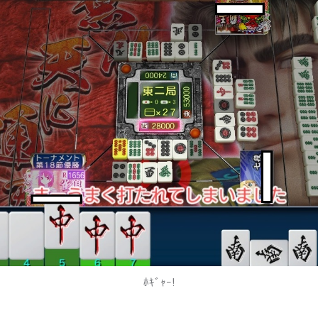
ﾎｷﾞｬｰ!