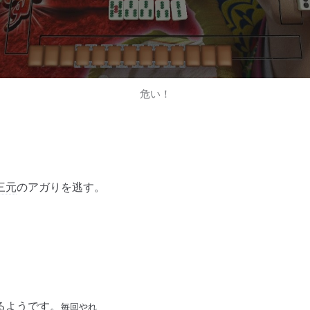
危い！
三元
のアガりを逃す。
るようです。
毎回やれ