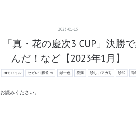
2023
-
01
-
15
ト「真・花の慶次3 CUP」決勝
んだ！など【2023年1月】
MJモバイル
セガNET麻雀 MJ
緑一色
役満
珍しいアガり
珍和
珍
をお読みください。