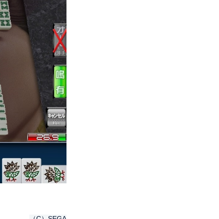
（C）
SEGA